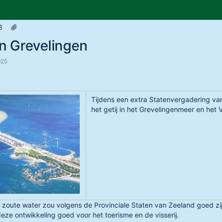
Skip
Go
8
to
to
in Grevelingen
end
start
of
of
025
banner
banner
Tijdens een extra Statenvergadering va
het getij in het Grevelingenmeer en het
 zoute water zou volgens de Provinciale Staten van Zeeland goed zijn
deze ontwikkeling goed voor het toerisme en de visserij.