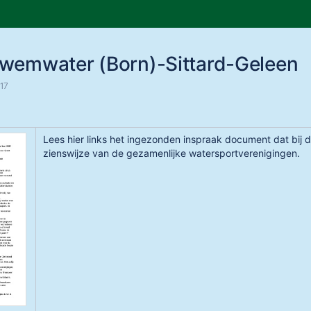
p
Go
to
wemwater (Born)-Sittard-Geleen
start
of
17
ner
banner
Lees hier links het ingezonden inspraak document dat bij d
zienswijze van de gezamenlijke watersportverenigingen.