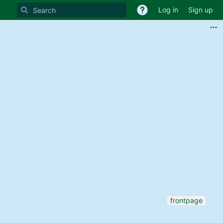
Log in
Sign up
frontpage