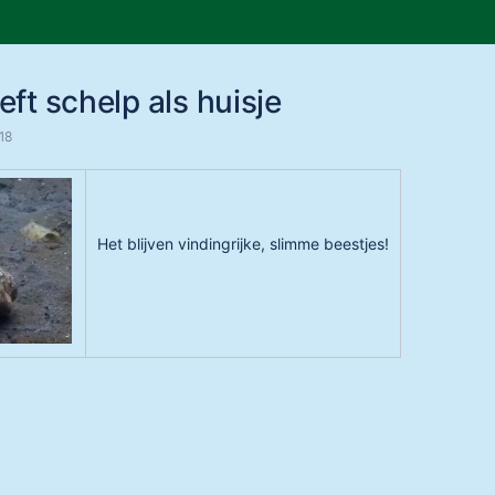
p
Go
to
ft schelp als huisje
start
of
18
ner
banner
Het blijven vindingrijke, slimme beestjes!