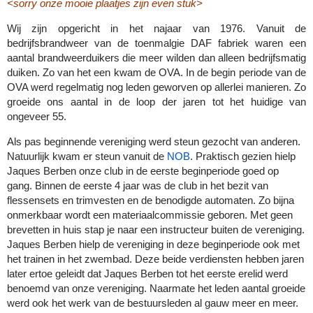
<sorry onze mooie plaatjes zijn even stuk>
Wij zijn opgericht in het najaar van 1976. Vanuit de
bedrijfsbrandweer van de toenmalgie DAF fabriek waren een
aantal brandweerduikers die meer wilden dan alleen bedrijfsmatig
duiken. Zo van het een kwam de OVA.
In de begin periode van de
OVA werd regelmatig nog leden geworven op allerlei manieren. Zo
groeide ons aantal in de loop der jaren tot het huidige van
ongeveer 55.
Als pas beginnende vereniging werd steun gezocht van anderen.
Natuurlijk kwam er steun vanuit de
NOB
. Praktisch gezien hielp
Jaques Berben onze club in de eerste beginperiode goed op
gang. Binnen de eerste 4 jaar was de club in het bezit van
flessensets en trimvesten en de benodigde automaten. Zo bijna
onmerkbaar wordt een materiaalcommissie geboren. Met geen
brevetten in huis stap je naar een instructeur buiten de vereniging.
Jaques Berben hielp de vereniging in deze beginperiode ook met
het trainen in het zwembad. Deze beide verdiensten hebben jaren
later ertoe geleidt dat Jaques Berben tot het eerste erelid werd
benoemd van onze vereniging. Naarmate het leden aantal groeide
werd ook het werk van de bestuursleden al gauw meer en meer.