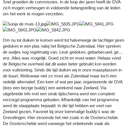
Snel groeiden de commissies. In de loop der jaren heeft de OVA
zich mogen verheugen in voldoende belangstelling van de leden
om het werk te mogen verzetten.
Om nu tot duiken te komen werd tot halverwege de tachtiger jaren
gedoken in een plas nabij het Belgische Zutendaal. Hier spreken
de oudjes nog regelmatig van. Leuk gedoken, gebarbecued, ge…
enz. Alles was mogelijk. Goed zicht en mooi water. Helaas vond
de Belgische overheid dat dit water beter gebruikt kon worden
voor vuilstorting. Sinds die tijd duiken wij in onze maasplassen in
de buurt. Weliswaar niet zo mooi als Zutendaal maar toch een
redelijk alternatief. Een keer of wat per jaar, organiseerde de OVA
(lees een bezige buddy) een weekend naar Zeeland. Via
uitgebreide info met een strak tijdschema werd een compleet
verzorgd programma geboden. Afhankelijk van het programma
werd de slaapplaats bepaald. In die tijd hebben we veel van
Zeeland gezien. Favoriet bij onze toenmalige buddy’s was de
Grevelingen. Hier stroomde het niet zoals in de Oosterschelde.
De Oosterschelde werd vanwege het onbekende vaak als